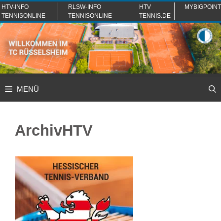
Zum
HTV-INFO
RLSW-INFO
HTV
MYBIGPOINT
TENNISONLINE
TENNISONLINE
TENNIS.DE
Inhalt
springen
MENÜ
ArchivHTV