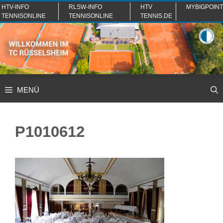
Zum
HTV-INFO
RLSW-INFO
HTV
MYBIGPOINT
TENNISONLINE
TENNISONLINE
TENNIS.DE
Inhalt
springen
MENÜ
P1010612