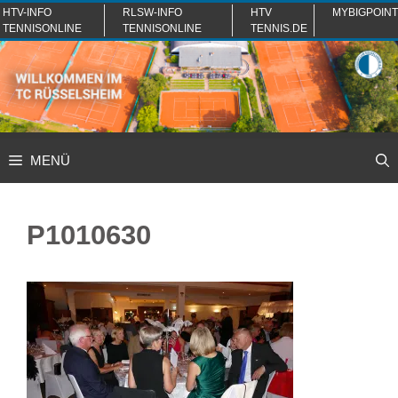
Zum
HTV-INFO
RLSW-INFO
HTV
MYBIGPOINT
TENNISONLINE
TENNISONLINE
TENNIS.DE
Inhalt
springen
MENÜ
P1010630