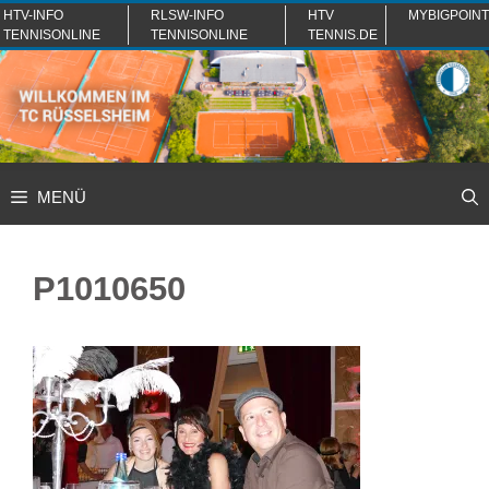
Zum
HTV-INFO
RLSW-INFO
HTV
MYBIGPOINT
TENNISONLINE
TENNISONLINE
TENNIS.DE
Inhalt
springen
MENÜ
P1010650