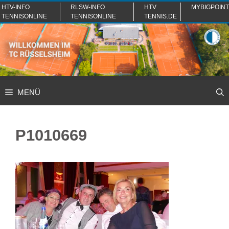
Zum
HTV-INFO
RLSW-INFO
HTV
MYBIGPOINT
TENNISONLINE
TENNISONLINE
TENNIS.DE
Inhalt
springen
MENÜ
P1010669