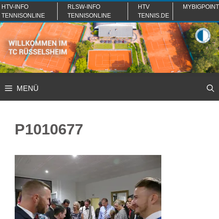
Zum
HTV-INFO
RLSW-INFO
HTV
MYBIGPOINT
TENNISONLINE
TENNISONLINE
TENNIS.DE
Inhalt
springen
MENÜ
P1010677