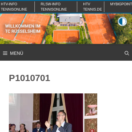
Zum
HTV-INFO
RLSW-INFO
HTV
MYBIGPOINT
TENNISONLINE
TENNISONLINE
TENNIS.DE
Inhalt
springen
MENÜ
P1010701