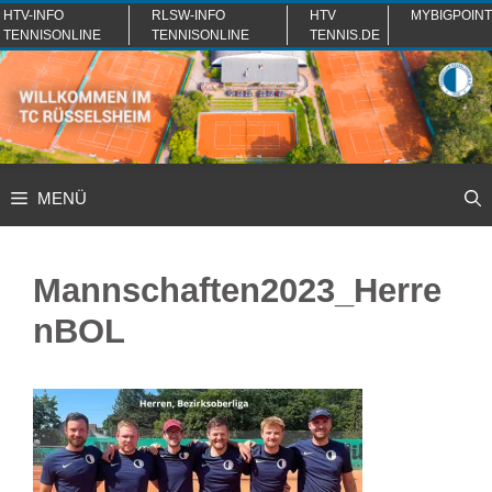
Zum
HTV-INFO
RLSW-INFO
HTV
MYBIGPOINT
TENNISONLINE
TENNISONLINE
TENNIS.DE
Inhalt
springen
MENÜ
Mannschaften2023_Herre
nBOL