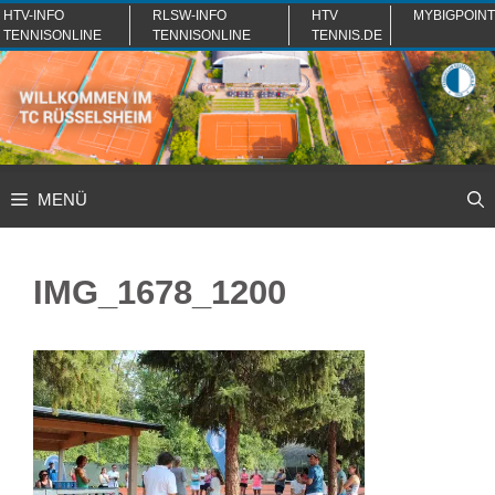
Zum
HTV-INFO
RLSW-INFO
HTV
MYBIGPOINT
TENNISONLINE
TENNISONLINE
TENNIS.DE
Inhalt
springen
MENÜ
IMG_1678_1200