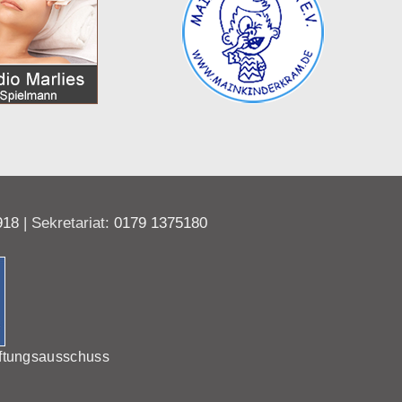
918
| Sekretariat:
0179 1375180
ftungsausschuss