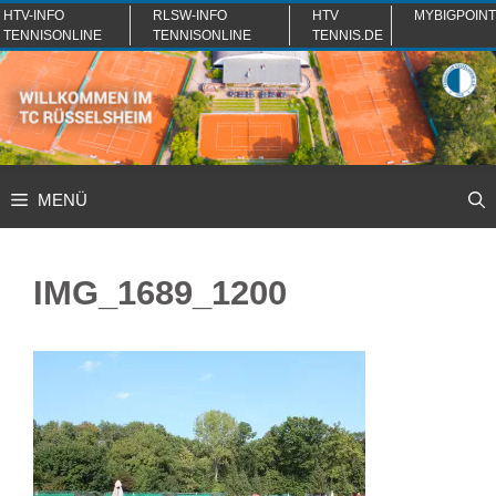
Zum
HTV-INFO
RLSW-INFO
HTV
MYBIGPOINT
TENNISONLINE
TENNISONLINE
TENNIS.DE
Inhalt
springen
MENÜ
IMG_1689_1200