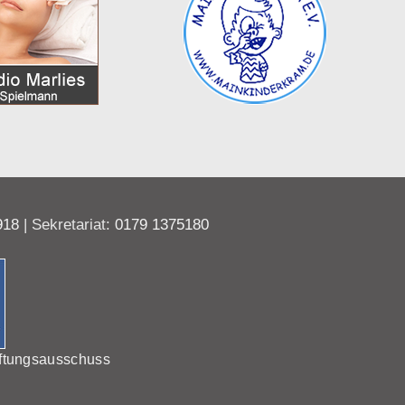
918
| Sekretariat:
0179 1375180
ftungsausschuss