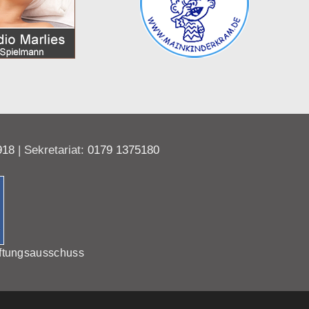
918
| Sekretariat:
0179 1375180
ftungsausschuss