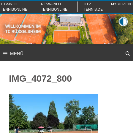
Zum
HTV-INFO
RLSW-INFO
HTV
MYBIGPOINT
TENNISONLINE
TENNISONLINE
TENNIS.DE
Inhalt
springen
MENÜ
IMG_4072_800