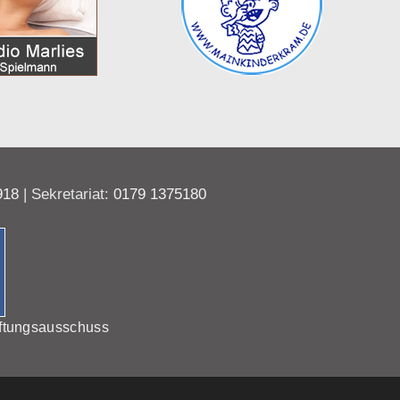
918
| Sekretariat:
0179 1375180
ftungsausschuss