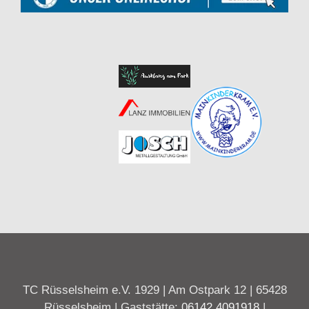
TC Rüsselsheim e.V. 1929 | Am Ostpark 12 | 65428
Rüsselsheim | Gaststätte:
06142 4091918
|