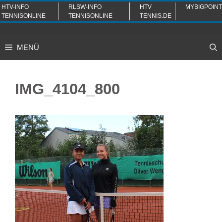
Zum
HTV-INFO
RLSW-INFO
HTV
MYBIGPOINT
TENNISONLINE
TENNISONLINE
TENNIS.DE
Inhalt
springen
MENÜ
IMG_4104_800