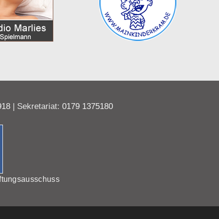
918
| Sekretariat:
0179 1375180
ftungsausschuss