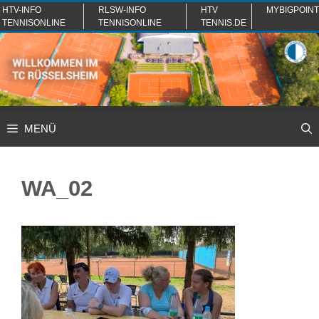
Zum
HTV-INFO
RLSW-INFO
HTV
MYBIGPOINT
TENNISONLINE
TENNISONLINE
TENNIS.DE
Inhalt
springen
MENÜ
WA_02