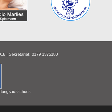
918
| Sekretariat:
0179 1375180
ftungsausschuss