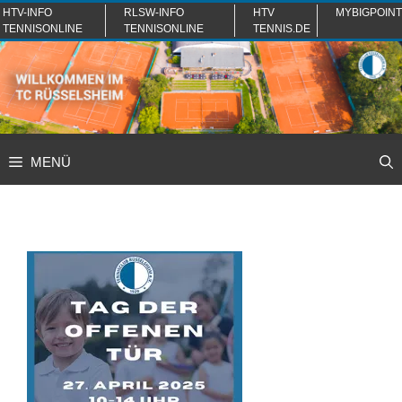
Zum
HTV-INFO
RLSW-INFO
HTV
MYBIGPOINT
TENNISONLINE
TENNISONLINE
TENNIS.DE
Inhalt
springen
MENÜ