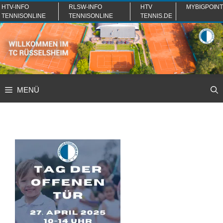
Zum
HTV-INFO
RLSW-INFO
HTV
MYBIGPOINT
TENNISONLINE
TENNISONLINE
TENNIS.DE
Inhalt
springen
MENÜ