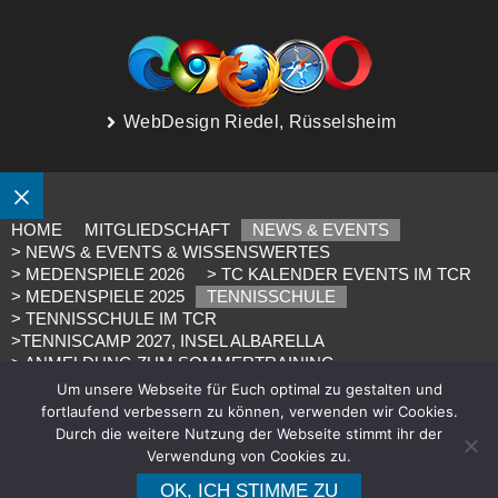
WebDesign Riedel, Rüsselsheim
SCHLIESSEN
HOME
MITGLIEDSCHAFT
NEWS & EVENTS
> NEWS & EVENTS & WISSENSWERTES
> MEDENSPIELE 2026
> TC KALENDER EVENTS IM TCR
> MEDENSPIELE 2025
TENNISSCHULE
> TENNISSCHULE IM TCR
>TENNISCAMP 2027, INSEL ALBARELLA
> ANMELDUNG ZUM SOMMERTRAINING
> NEWS ZUR TENNISSCHULE IM TCR
PLATZBUCHUNG
Um unsere Webseite für Euch optimal zu gestalten und
> FREIPLATZBUCHUNG
> HALLENPLATZBUCHUNG
fortlaufend verbessern zu können, verwenden wir Cookies.
> PLATZBUCHUNG
UNSER VEREIN
> UNSER VEREIN
Durch die weitere Nutzung der Webseite stimmt ihr der
> UNSERE MANNSCHAFTEN
Verwendung von Cookies zu.
> IMAGE FILM TC RÜSSELSHEIM
KONTAKT
OK, ICH STIMME ZU
> KONTAKT
> VORSTAND
> SO FINDET IHR UNS