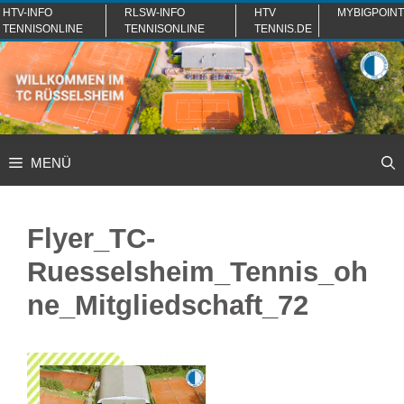
Zum
HTV-INFO
RLSW-INFO
HTV
MYBIGPOINT
TENNISONLINE
TENNISONLINE
TENNIS.DE
Inhalt
springen
MENÜ
Flyer_TC-
Ruesselsheim_Tennis_oh
ne_Mitgliedschaft_72