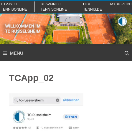
Zum
HTV-INFO
RLSW-INFO
HTV
MYBIGPOINT
TENNISONLINE
TENNISONLINE
TENNIS.DE
Inhalt
springen
MENÜ
TCApp_02