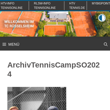
Zum
HTV-INFO
RLSW-INFO
HTV
MYBIGPOINT
TENNISONLINE
TENNISONLINE
TENNIS.DE
Inhalt
springen
MENÜ
ArchivTennisCampSO202
4