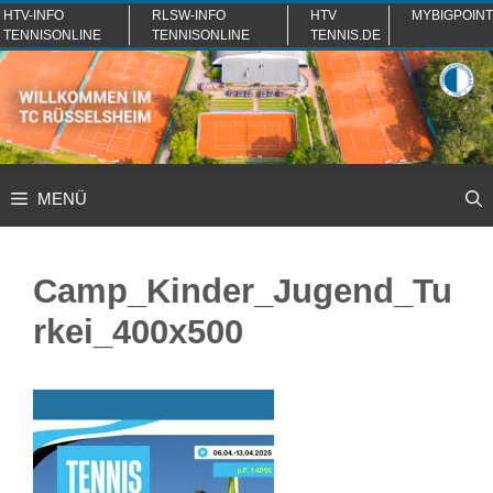
Zum
HTV-INFO
RLSW-INFO
HTV
MYBIGPOINT
TENNISONLINE
TENNISONLINE
TENNIS.DE
Inhalt
springen
MENÜ
Camp_Kinder_Jugend_Tu
rkei_400x500