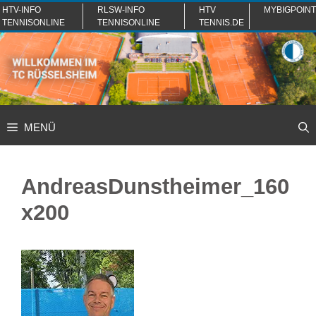
Zum
HTV-INFO
RLSW-INFO
HTV
MYBIGPOINT
TENNISONLINE
TENNISONLINE
TENNIS.DE
Inhalt
springen
MENÜ
AndreasDunstheimer_160
x200