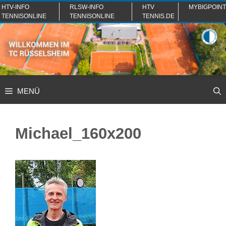
Zum
HTV-INFO
RLSW-INFO
HTV
MYBIGPOINT
TENNISONLINE
TENNISONLINE
TENNIS.DE
Inhalt
springen
MENÜ
Michael_160x200