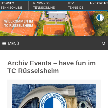
Zum
HTV-INFO
RLSW-INFO
HTV
MYBIGPOINT
TENNISONLINE
TENNISONLINE
TENNIS.DE
Inhalt
springen
MENÜ
Archiv Events – have fun im
TC Rüsselsheim