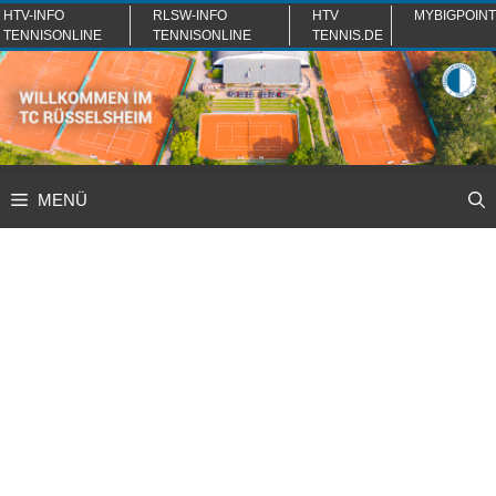
Zum
HTV-INFO
RLSW-INFO
HTV
MYBIGPOINT
TENNISONLINE
TENNISONLINE
TENNIS.DE
Inhalt
springen
MENÜ
Padel Tennis im TCR
27. Juli 2026