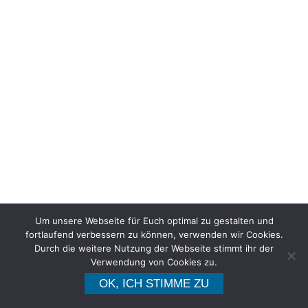
Um unsere Webseite für Euch optimal zu gestalten und
fortlaufend verbessern zu können, verwenden wir Cookies.
Durch die weitere Nutzung der Webseite stimmt ihr der
Verwendung von Cookies zu.
Kooperation mit dem Physioteam Breul – ein
OK, ICH STIMME ZU
besonderes Angebot für TC-Mitglieder…